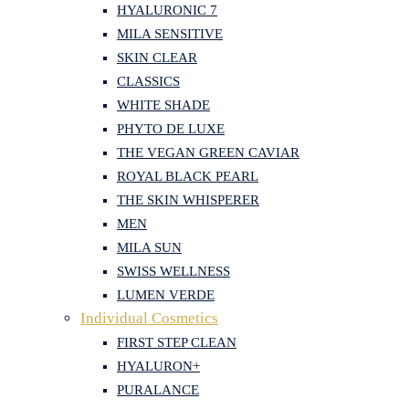
HYALURONIC 7
MILA SENSITIVE
SKIN CLEAR
CLASSICS
WHITE SHADE
PHYTO DE LUXE
THE VEGAN GREEN CAVIAR
ROYAL BLACK PEARL
THE SKIN WHISPERER
MEN
MILA SUN
SWISS WELLNESS
LUMEN VERDE
Individual Cosmetics
FIRST STEP CLEAN
HYALURON+
PURALANCE