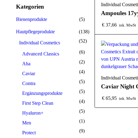
Individual Cosmeti
Kategorien
Ampoules 17y
Bienenprodukte
(5)
€
37,66
ink. MwSt
Hautpflegeprodukte
(138)
(52)
Individual Cosmetics
(6)
Advanced Classics
(2)
Aha
(4)
Caviar
Individual Cosmeti
(5)
Contra
Caviar Night
(5)
Ergänzungsprodukte
€
65,95
ink. MwSt
(4)
First Step Clean
(5)
Hyaluron+
(1)
Men
(9)
Protect