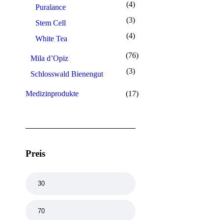
(4)
Puralance
(3)
Stem Cell
(4)
White Tea
(76)
Mila d’Opiz
(3)
Schlosswald Bienengut
Medizinprodukte
(17)
Preis