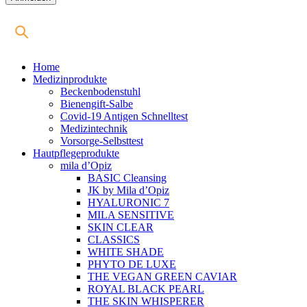
Home
Medizinprodukte
Beckenbodenstuhl
Bienengift-Salbe
Covid-19 Antigen Schnelltest
Medizintechnik
Vorsorge-Selbsttest
Hautpflegeprodukte
mila d’Opiz
BASIC Cleansing
JK by Mila d’Opiz
HYALURONIC 7
MILA SENSITIVE
SKIN CLEAR
CLASSICS
WHITE SHADE
PHYTO DE LUXE
THE VEGAN GREEN CAVIAR
ROYAL BLACK PEARL
THE SKIN WHISPERER