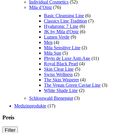
Individual Cosmetics
(52)
Mila d’Opiz
(76)
Basic Cleansing Line
(6)
Classics Line Tradition
(7)
Hyaluronic 7 Line
(6)
JK by Mila d'Opiz
(6)
Lumen Verde
(9)
Men
(4)
Mila Sensitive Line
(2)
Mila Sun
(5)
Phyto de Luxe Anti-Age
(11)
Royal Black Pearl
(4)
Skin Clear Line
(5)
Swiss Wellness
(2)
The Skin Wisperer
(4)
The Vegan Green Caviar Line
(3)
White Shade Line
(2)
Schlosswald Bienengut
(3)
Medizinprodukte
(17)
Preis
Filter