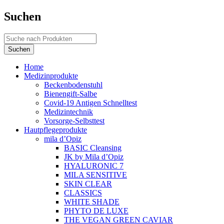
Suchen
Home
Medizinprodukte
Beckenbodenstuhl
Bienengift-Salbe
Covid-19 Antigen Schnelltest
Medizintechnik
Vorsorge-Selbsttest
Hautpflegeprodukte
mila d’Opiz
BASIC Cleansing
JK by Mila d’Opiz
HYALURONIC 7
MILA SENSITIVE
SKIN CLEAR
CLASSICS
WHITE SHADE
PHYTO DE LUXE
THE VEGAN GREEN CAVIAR