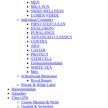
MEN
MILA SUN
SWISS WELLNESS
LUMEN VERDE
Individual Cosmetics
FIRST STEP CLEAN
HYALURON+
PURALANCE
ADVANCED CLASSICS
CONTRA
AHA
CAVIAR
PROTECT
STEM CELL
Ergänzungsprodukte
WHITE TEA
Men
Schlosswald Bienengut
Royal Beauty
Private & White Label
Bienenprodukte
Aktuelles
Über UPN
Unsere Mission & Werte
Qualität & Sicherheit