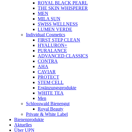
ROYAL BLACK PEARL
THE SKIN WHISPERER
MEN
MILA SUN
SWISS WELLNESS
LUMEN VERDE
Individual Cosmetics
FIRST STEP CLEAN
HYALURON+
PURALANCE
ADVANCED CLASSICS
CONTRA
AHA
CAVIAR
PROTECT
STEM CELL
Ergänzungsprodukte
WHITE TEA
Men
Schlosswald Bienengut
Royal Beauty
Private & White Label
Bienenprodukte
Aktuelles
Über UPN