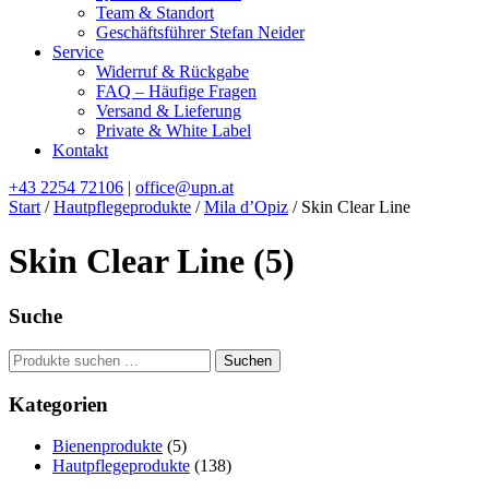
Team & Standort
Geschäftsführer Stefan Neider
Service
Widerruf & Rückgabe
FAQ – Häufige Fragen
Versand & Lieferung
Private & White Label
Kontakt
+43 2254 72106
|
office@upn.at
Start
/
Hautpflegeprodukte
/
Mila d’Opiz
/ Skin Clear Line
Skin Clear Line
(5)
Suche
Suchen
Suchen
nach:
Kategorien
Bienenprodukte
(5)
Hautpflegeprodukte
(138)