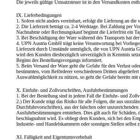
Die jeweils gültige Umsatzsteuer ist in den Versandkosten enth
IX. Lieferbedingungen
1. Sofern nicht anders vereinbart, erfolgt die Lieferung an d
2. Die Lieferzeit beträgt ca. 2-4 Werktage. Bei Zahlung per 
Nachnahme oder Rechnungskauf beginnt die Lieferfrist ein Tag 
3. Bei Beschädigung der Ware während des Transports hat de
4. UPN Austria GmbH trägt keine Verantwortung bei Vorliegen 
Lieferzeit durch Umstände unmöglich, die von UPN Austria G
wird den Kunden diesbezüglich unverzüglich in Kenntnis setz
Beginn des Bestellungsvorgangs informiert.
5. Beim Versand der Ware geht die Gefahr für den Verlust ode
bestimmten, vom Beförderer verschiedenen Dritten abgeliefert 
Auswahlmöglichkeit zu nützen, so geht die Gefahr bereits mit
X. Einfuhr- und Zollvorschriften, Ausfuhrbestimmungen
1. Bei der Bestellung sind in jedem Fall die Einfuhr- und Zol
2.) Der Kunde trägt das Risiko für alle Folgen, die aus unzul
Durchfuhrvorschriften), aus der falschen oder unzureichenden 
Ausfuhrbestimmungen entstehen. Dies gilt auch für Schäden, 
beschlagnahmt wird. Es obliegt dem Kunden, sich bei den Em
Industrie- und Handelskammern oder sonstigen Stellen selbst z
XI. Fälligkeit und Eigentumsvorbehalt