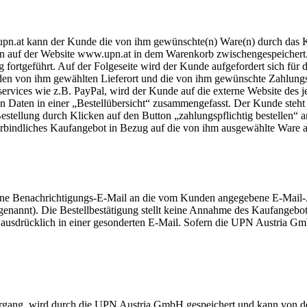
upn.at kann der Kunde die von ihm gewünschte(n) Ware(n) durch das 
auf der Website www.upn.at in dem Warenkorb zwischengespeichert. 
 fortgeführt. Auf der Folgeseite wird der Kunde aufgefordert sich für
e den von ihm gewählten Lieferort und die von ihm gewünschte Zahlungs
ervices wie z.B. PayPal, wird der Kunde auf die externe Website des je
n Daten in einer „Bestellübersicht“ zusammengefasst. Der Kunde steht e
 Bestellung durch Klicken auf den Button „zahlungspflichtig bestellen
verbindliches Kaufangebot in Bezug auf die von ihm ausgewählte Ware a
 Benachrichtigungs-E-Mail an die vom Kunden angegebene E-Mail-Adre
 genannt). Die Bestellbestätigung stellt keine Annahme des Kaufange
sdrücklich in einer gesonderten E-Mail. Sofern die UPN Austria Gm
vorgang, wird durch die UPN Austria GmbH gespeichert und kann vo