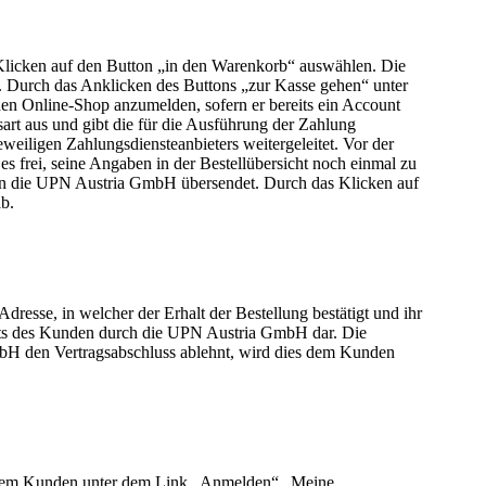
Klicken auf den Button „in den Warenkorb“ auswählen. Die
Durch das Anklicken des Buttons „zur Kasse gehen“ unter
 den Online-Shop anzumelden, sofern er bereits ein Account
art aus und gibt die für die Ausführung der Zahlung
weiligen Zahlungsdiensteanbieters weitergeleitet. Vor der
s frei, seine Angaben in der Bestellübersicht noch einmal zu
“ an die UPN Austria GmbH übersendet. Durch das Klicken auf
b.
sse, in welcher der Erhalt der Bestellung bestätigt und ihr
bots des Kunden durch die UPN Austria GmbH dar. Die
bH den Vertragsabschluss ablehnt, wird dies dem Kunden
n dem Kunden unter dem Link „Anmelden“ „Meine