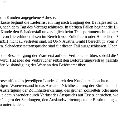
alten.
ie vom Kunden angegebene Adresse.
Vorkasse beginnt die Lieferfrist ein Tag nach Eingang des Betrages a
nach dem Tag des Vertragsschlusses. In übrigen Fällen beginnt die Lie
r Kunde den Schadensfall unverzüglich beim Transportunternehmen an
von Lieferhindernissen im Bereich von Zulieferern oder Herstellern. W
mbH nicht zu vertreten sind, ist UPN Austria GmbH berechtigt, vom V
en. Schadensersatzansprüche sind für diesen Fall ausgeschlossen. Üb
r die Beschädigung der Ware erst auf den Verbraucher über, sobald di
wird. Hat aber der Verbraucher selbst den Beförderungsvertrag geschlo
 der Aushändigung der Ware an den Beförderer über.
lvorschriften des jeweiligen Landes durch den Kunden zu beachten.
ässigem Warenversand in das Ausland, Nichtbeachtung der Einfuhr- und Z
Ausfertigung der Zollinhaltserklärung, des grünen Zollzettels oder and
die dem Absender durch Verlust des Anspruchs auf Ersatz entstehen, 
pfängern der Sendungen, den Auslandsvertretungen der Bestimmungs- 
u unterrichten.