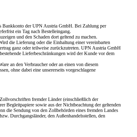
uf das Bankkonto der UPN Austria GmbH. Bei Zahlung per
ferfrist ein Tag nach Bestelleingang.
zuzeigen und den Schaden dort geltend zu machen.
ird die Lieferung oder die Einhaltung einer vereinbarten
ertrag ganz oder teilweise zurückzutreten. UPN Austria GmbH
er bestehende Lieferbeschränkungen wird der Kunde vor dem
e Ware an den Verbraucher oder an einen von diesem
ssen, ohne dabei eine unsererseits vorgeschlagene
ollvorschriften fremder Länder (einschließlich der
erer Begleitpapiere sowie aus der Nichtbeachtung der geltenden
wenn die Sendung von den Zollbehörden eines fremden Landes
bzw. Durchgangsländer, den Außenhandelsstellen, den