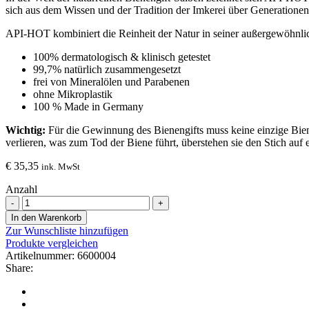
sich aus dem Wissen und der Tradition der Imkerei über Generationen 
API-HOT kombiniert die Reinheit der Natur in seiner außergewöhnli
100% dermatologisch & klinisch getestet
99,7% natürlich zusammengesetzt
frei von Mineralölen und Parabenen
ohne Mikroplastik
100 % Made in Germany
Wichtig:
Für die Gewinnung des Bienengifts muss keine einzige Biene
verlieren, was zum Tod der Biene führt, überstehen sie den Stich auf 
€
35,35
ink. MwSt
Anzahl
Bienengift-
Salbe
In den Warenkorb
HOT
Zur Wunschliste hinzufügen
Anzahl
Produkte vergleichen
Artikelnummer:
6600004
Share: