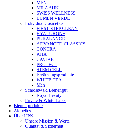
MEN
MILA SUN
SWISS WELLNESS
LUMEN VERDE
Individual Cosmetics
FIRST STEP CLEAN
HYALURON+
PURALANCE
ADVANCED CLASSICS
CONTRA
AHA
CAVIAR
PROTECT
STEM CELL
Ergänzungsprodukte
WHITE TEA
Men
Schlosswald Bienengut
Royal Beauty
Private & White Label
Bienenprodukte
Aktuelles
Über UPN
Unsere Mission & Werte
Qualität & Sicherheit