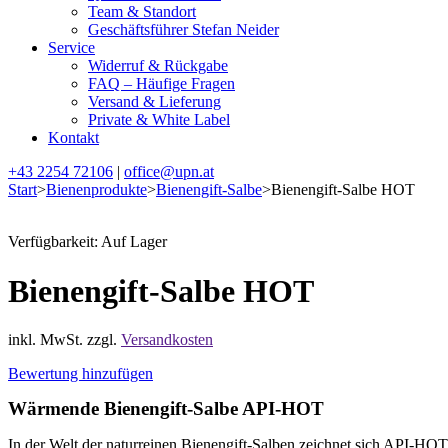
Team & Standort
Geschäftsführer Stefan Neider
Service
Widerruf & Rückgabe
FAQ – Häufige Fragen
Versand & Lieferung
Private & White Label
Kontakt
+43 2254 72106
|
office@upn.at
Start
>
Bienenprodukte
>
Bienengift-Salbe
>
Bienengift-Salbe HOT
Verfügbarkeit:
Auf Lager
Bienengift-Salbe HOT
inkl. MwSt.
zzgl.
Versandkosten
Bewertung hinzufügen
Wärmende Bienengift-Salbe API-HOT
In der Welt der naturreinen Bienengift-Salben zeichnet sich API-HOT