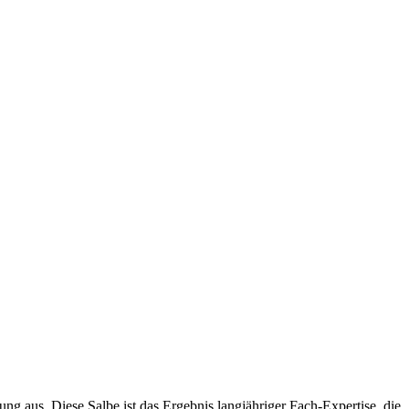
g aus. Diese Salbe ist das Ergebnis langjähriger Fach-Expertise, die