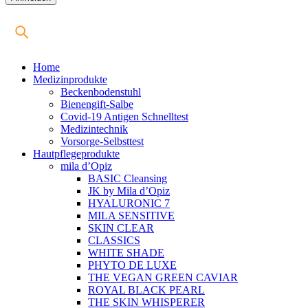
Home
Medizinprodukte
Beckenbodenstuhl
Bienengift-Salbe
Covid-19 Antigen Schnelltest
Medizintechnik
Vorsorge-Selbsttest
Hautpflegeprodukte
mila d’Opiz
BASIC Cleansing
JK by Mila d’Opiz
HYALURONIC 7
MILA SENSITIVE
SKIN CLEAR
CLASSICS
WHITE SHADE
PHYTO DE LUXE
THE VEGAN GREEN CAVIAR
ROYAL BLACK PEARL
THE SKIN WHISPERER