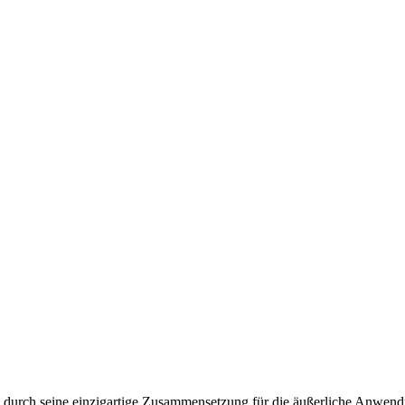
 durch seine einzigartige Zusammensetzung für die äußerliche Anwendun