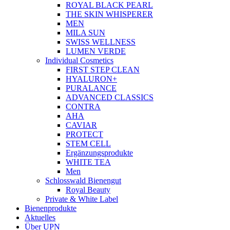
ROYAL BLACK PEARL
THE SKIN WHISPERER
MEN
MILA SUN
SWISS WELLNESS
LUMEN VERDE
Individual Cosmetics
FIRST STEP CLEAN
HYALURON+
PURALANCE
ADVANCED CLASSICS
CONTRA
AHA
CAVIAR
PROTECT
STEM CELL
Ergänzungsprodukte
WHITE TEA
Men
Schlosswald Bienengut
Royal Beauty
Private & White Label
Bienenprodukte
Aktuelles
Über UPN