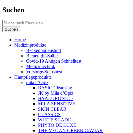
Suchen
Home
Medizinprodukte
Beckenbodenstuhl
Bienengift-Salbe
Covid-19 Antigen Schnelltest
Medizintechnik
Vorsorge-Selbsttest
Hautpflegeprodukte
mila d’Opiz
BASIC Cleansing
JK by Mila d’Opiz
HYALURONIC 7
MILA SENSITIVE
SKIN CLEAR
CLASSICS
WHITE SHADE
PHYTO DE LUXE
THE VEGAN GREEN CAVIAR