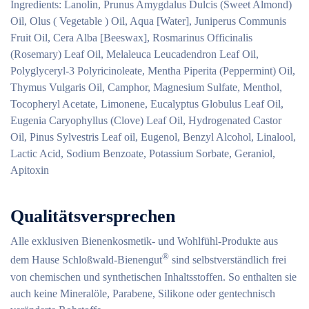
Ingredients: Lanolin, Prunus Amygdalus Dulcis (Sweet Almond)
Oil, Olus ( Vegetable ) Oil, Aqua [Water], Juniperus Communis
Fruit Oil, Cera Alba [Beeswax], Rosmarinus Officinalis
(Rosemary) Leaf Oil, Melaleuca Leucadendron Leaf Oil,
Polyglyceryl-3 Polyricinoleate, Mentha Piperita (Peppermint) Oil,
Thymus Vulgaris Oil, Camphor, Magnesium Sulfate, Menthol,
Tocopheryl Acetate, Limonene, Eucalyptus Globulus Leaf Oil,
Eugenia Caryophyllus (Clove) Leaf Oil, Hydrogenated Castor
Oil, Pinus Sylvestris Leaf oil, Eugenol, Benzyl Alcohol, Linalool,
Lactic Acid, Sodium Benzoate, Potassium Sorbate, Geraniol,
Apitoxin
Qualitätsversprechen
Alle exklusiven Bienenkosmetik- und Wohlfühl-Produkte aus
®
dem Hause Schloßwald-Bienengut
sind selbstverständlich frei
von chemischen und synthetischen Inhaltsstoffen. So enthalten sie
auch keine Mineralöle, Parabene, Silikone oder gentechnisch