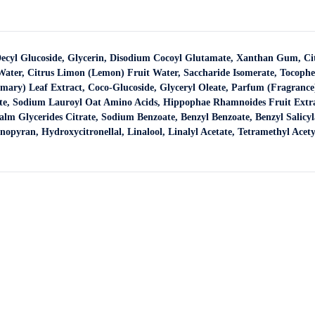
ecyl Glucoside, Glycerin, Disodium Cocoyl Glutamate, Xanthan Gum, Ci
Water, Citrus Limon (Lemon) Fruit Water, Saccharide Isomerate, Tocoph
emary) Leaf Extract, Coco-Glucoside, Glyceryl Oleate, Parfum (Fragrance
e, Sodium Lauroyl Oat Amino Acids, Hippophae Rhamnoides Fruit Extra
lm Glycerides Citrate, Sodium Benzoate, Benzyl Benzoate, Benzyl Salicy
opyran, Hydroxycitronellal, Linalool, Linalyl Acetate, Tetramethyl Acet