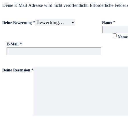
Deine E-Mail-Adresse wird nicht veröffentlicht.
Erforderliche Felder 
Widerruf & Rückgabe
FAQ – Häufige Fragen
Name
*
Deine Bewertung
*
Versand & Lieferung
Name,
E-Mail
*
Private & White Label
Kontakt
Deine Rezension
*
+43 2254 72106
|
office@upn.at