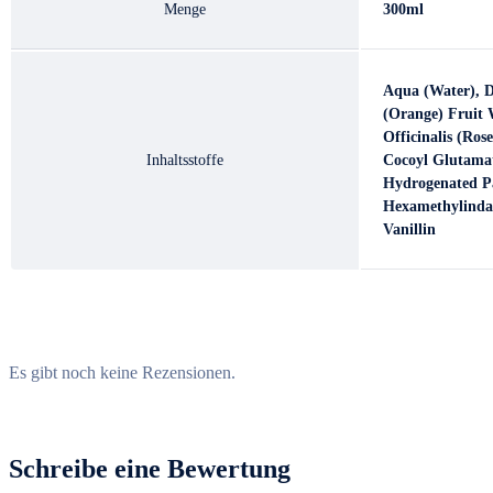
Royal Beauty
Menge
300ml
Private & White Label
Aqua (Water), D
(Orange) Fruit 
Bienenprodukte
Officinalis (Ros
Inhaltsstoffe
Cocoyl Glutamat
Aktuelles
Hydrogenated Pa
Hexamethylindan
Über UPN
Vanillin
Unsere Mission & Werte
Qualität & Sicherheit
Team & Standort
Es gibt noch keine Rezensionen.
Geschäftsführer Stefan Neider
Schreibe eine Bewertung
Service