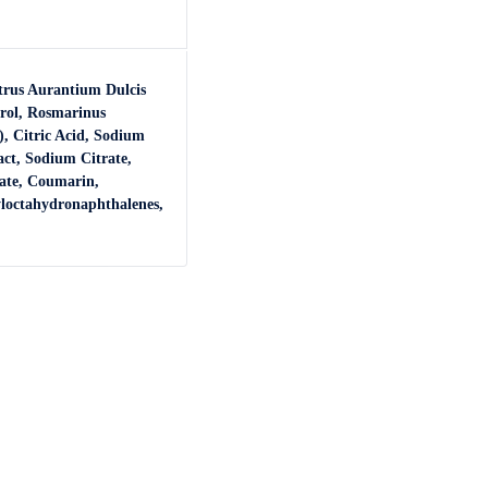
trus Aurantium Dulcis
erol, Rosmarinus
), Citric Acid, Sodium
ct, Sodium Citrate,
late, Coumarin,
yloctahydronaphthalenes,