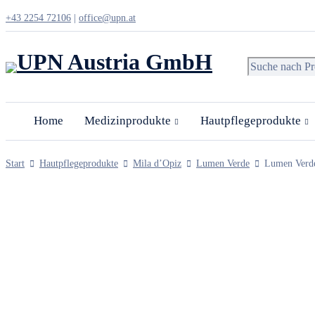
+43 2254 72106
|
office@upn.at
Home
Medizinprodukte
Beckenbodenstuhl
Home
Medizinprodukte
Hautpflegeprodukte
Bienengift-Salbe
Start
Hautpflegeprodukte
Mila d’Opiz
Lumen Verde
Lumen Verd
Covid-19 Antigen Schnelltest
Medizintechnik
Vorsorge-Selbsttest
Hautpflegeprodukte
mila d’Opiz