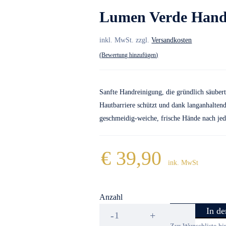
Lumen Verde Hand
inkl. MwSt.
zzgl.
Versandkosten
Bewertung hinzufügen
Sanfte Handreinigung, die gründlich säubert
Hautbarriere schützt und dank langanhaltend
geschmeidig-weiche, frische Hände nach je
€
39,90
ink. MwSt
Anzahl
Lumen
In d
Verde