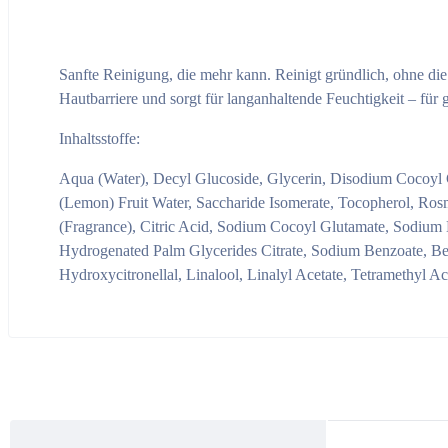
CONTRA
Sanfte Reinigung, die mehr kann. Reinigt gründlich, ohne die 
AHA
Hautbarriere und sorgt für langanhaltende Feuchtigkeit – fü
CAVIAR
Inhaltsstoffe:
PROTECT
Aqua (Water), Decyl Glucoside, Glycerin, Disodium Cocoyl 
(Lemon) Fruit Water, Saccharide Isomerate, Tocopherol, Ros
STEM CELL
(Fragrance), Citric Acid, Sodium Cocoyl Glutamate, Sodium
Hydrogenated Palm Glycerides Citrate, Sodium Benzoate, Be
Ergänzungsprodukte
Hydroxycitronellal, Linalool, Linalyl Acetate, Tetramethyl A
WHITE TEA
Men
Schlosswald Bienengut