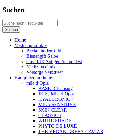
Suchen
Home
Medizinprodukte
Beckenbodenstuhl
Bienengift-Salbe
Covid-19 Antigen Schnelltest
Medizintechnik
Vorsorge-Selbsttest
Hautpflegeprodukte
mila d’Opiz
BASIC Cleansing
JK by Mila d’Opiz
HYALURONIC 7
MILA SENSITIVE
SKIN CLEAR
CLASSICS
WHITE SHADE
PHYTO DE LUXE
THE VEGAN GREEN CAVIAR