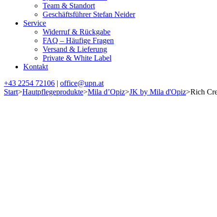
Team & Standort
Geschäftsführer Stefan Neider
Service
Widerruf & Rückgabe
FAQ – Häufige Fragen
Versand & Lieferung
Private & White Label
Kontakt
+43 2254 72106
|
office@upn.at
Start
>
Hautpflegeprodukte
>
Mila d’Opiz
>
JK by Mila d'Opiz
>
Rich Cr