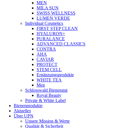
MEN
MILA SUN
SWISS WELLNESS
LUMEN VERDE
Individual Cosmetics
FIRST STEP CLEAN
HYALURON+
PURALANCE
ADVANCED CLASSICS
CONTRA
AHA
CAVIAR
PROTECT
STEM CELL
Ergänzungsprodukte
WHITE TEA
Men
Schlosswald Bienengut
Royal Beauty
Private & White Label
Bienenprodukte
Aktuelles
Über UPN
Unsere Mission & Werte
Qualität & Sicherheit