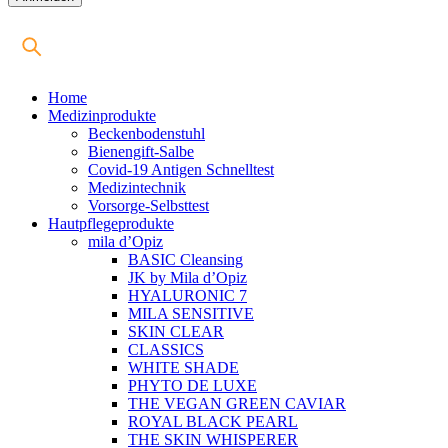
Home
Medizinprodukte
Beckenbodenstuhl
Bienengift-Salbe
Covid-19 Antigen Schnelltest
Medizintechnik
Vorsorge-Selbsttest
Hautpflegeprodukte
mila d’Opiz
BASIC Cleansing
JK by Mila d’Opiz
HYALURONIC 7
MILA SENSITIVE
SKIN CLEAR
CLASSICS
WHITE SHADE
PHYTO DE LUXE
THE VEGAN GREEN CAVIAR
ROYAL BLACK PEARL
THE SKIN WHISPERER