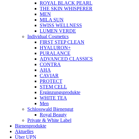
ROYAL BLACK PEARL
THE SKIN WHISPERER
MEN
MILA SUN
SWISS WELLNESS
LUMEN VERDE
Individual Cosmetics
FIRST STEP CLEAN
HYALURON+
PURALANCE
ADVANCED CLASSICS
CONTRA
AHA
CAVIAR
PROTECT
STEM CELL
Ergänzungsprodukte
WHITE TEA
Men
Schlosswald Bienengut
Royal Beauty
Private & White Label
Bienenprodukte
Aktuelles
Über UPN