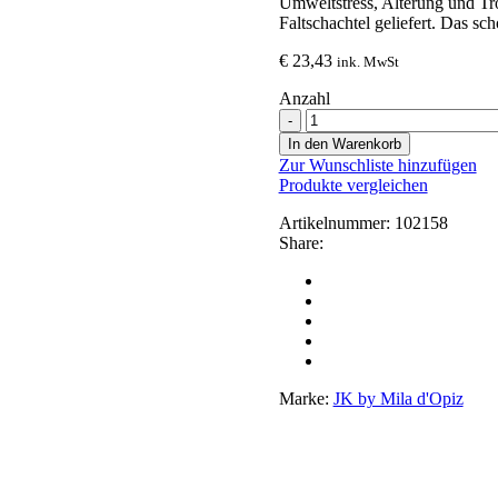
Umweltstress, Alterung und Tr
Faltschachtel geliefert. Das s
€
23,43
ink. MwSt
Anzahl
Rich
Cream
In den Warenkorb
Anzahl
Zur Wunschliste hinzufügen
Produkte vergleichen
Artikelnummer:
102158
Share:
Marke:
JK by Mila d'Opiz