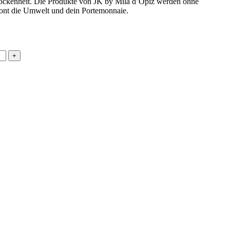
ockenheit. Die Produkte von JK by Mila d’Opiz werden ohne
chont die Umwelt und dein Portemonnaie.