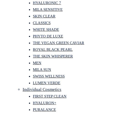
HYALURONIC 7
MILA SENSITIVE
SKIN CLEAR
CLASSICS
WHITE SHADE
PHYTO DE LUXE
THE VEGAN GREEN CAVIAR
ROYAL BLACK PEARL
THE SKIN WHISPERER
MEN
MILA SUN
SWISS WELLNESS
LUMEN VERDE
Individual Cosmetics
FIRST STEP CLEAN
HYALURON+
PURALANCE